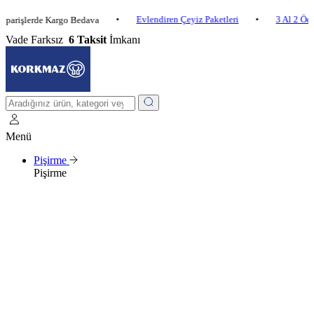
•
Evlendiren Çeyiz Paketleri
•
3 Al 2 Öde
•
lerde Kargo Bedava
Vade Farksız
6 Taksit
İmkanı
Menü
Pişirme
Pişirme