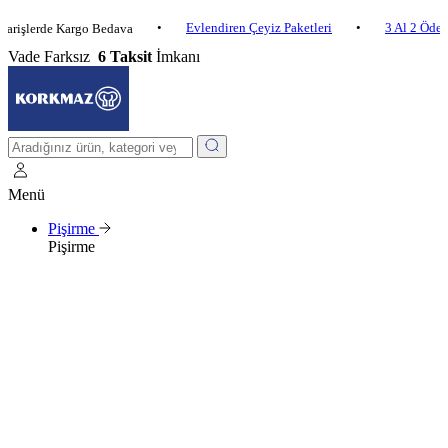
•
Evlendiren Çeyiz Paketleri
•
3 Al 2 Öde
•
rde Kargo Bedava
Vade Farksız
6 Taksit
İmkanı
Menü
Pişirme
Pişirme